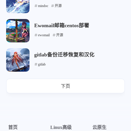
mindoc
开源
Ewomail邮箱centos部署
微信
支付宝
ewomail
开源
gitlab备份迁移恢复和汉化
gitlab
下页
首页
Linux高级
云原生