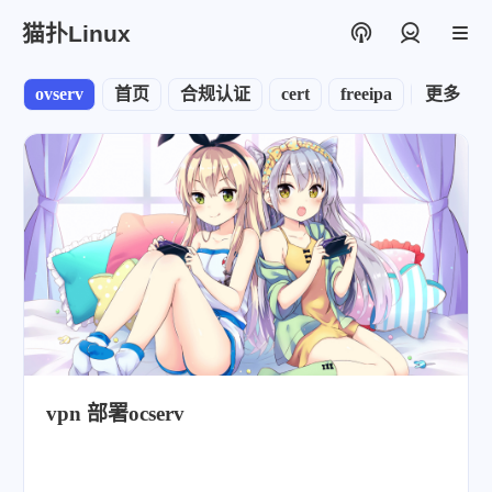
猫扑Linux
登录
ovserv
首页
合规认证
cert
freeipa
node
更多
vpn 部署ocserv