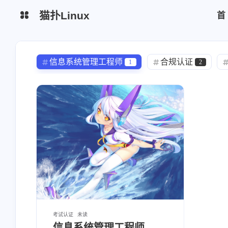
猫扑Linux
生活杂谈
网站简介
信息系统管理工程师
合规认证
1
2
python脚本
区块链
AI1
chrome
模型
trae
0
1
1
云厂商
监控日志
yearning
Bitwarden
redhat
1
1
1
运维安全
mysql
DMZ
wireguard
MongoDB
1
2
0
vsftp
freeipa
Alertmanager
2
0
1
zabbix
efk
elk
中间件
4
0
0
健身教练
CKA
ACP
1
1
1
运维安全
hodoop
h'o'do'o'p
11
1
0
考试认证
未读
信息系统管理工程师