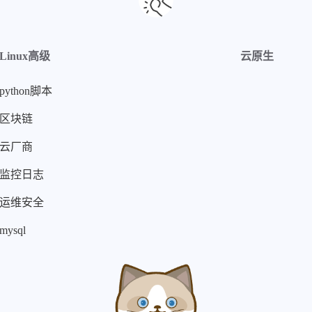
Linux高级
云原生
python脚本
区块链
云厂商
监控日志
运维安全
mysql
本站居然运行了 5188 天
09 小时 34 分 04 秒
旅行者 1 号当前距离地球 31020719946 千米，约为 207.357754 个天文单位 🚀