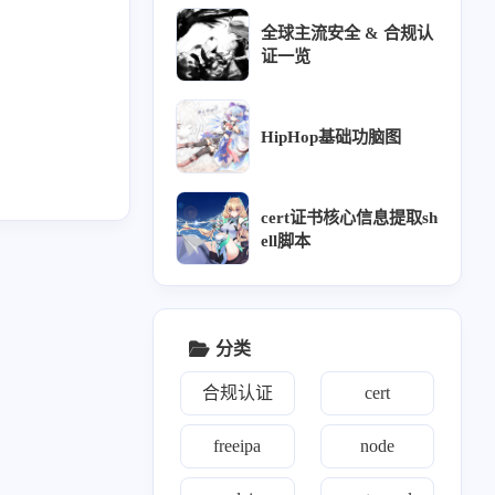
全球主流安全 & 合规认
vm
8
证一览
HipHop基础功脑图
wk
15
cert证书核心信息提取sh
ell脚本
分类
合规认证
cert
freeipa
node