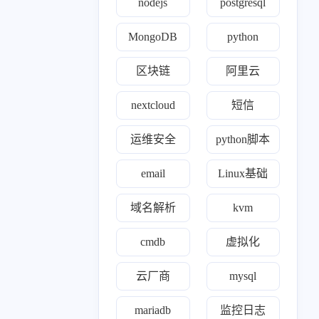
nodejs
postgresql
1
8
2
11
1
MongoDB
python
百家
python
iptables
jenkins
通知
0
1
1
8
8
4
间件
模型
ssr
gitlab
kvm
zabbix
区块链
阿里云
0
1
1
1
0
22
k
理论
ewomail
email
freeipa
开源
nextcloud
短信
19
3
1
24
0
ll
nginx
yearning
devops
opens s l
运维安全
python脚本
1
2
1
0
1
2
de
合规认证
grep
自建ca
cert
nexus
email
Linux基础
0
1
2
r'a'b'bi't'm'q
mindoc
Exporter
域名解析
kvm
0
2
1
3
0
o'op
wireguard
linux
阿里云
区块链
cmdb
虚拟化
1
1
1
1
1
1
s
htop
ACP
trae
面试
域名解析
云厂商
mysql
1
52
1
11
rafana
kubernetes
nightingale
运维安全
mariadb
监控日志