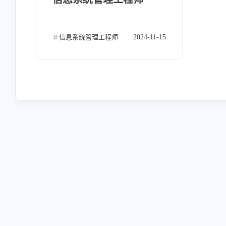
nextcloud
通知
email
1
1
1
cmdb
云厂商
ocserv
4
2
3
信息系统管理工程师
2024-11-15
confluence
zen tao
nightingale
0
0
1
mindoc
ewomail
jumpserver
1
1
2
jenkins
开源
python
h
11
22
8
linux高级
linux基础
linux
7
32
1
云原生
Halo
49
1
互动
最近评论