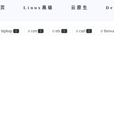
首页
Linux高级
云原生
De
hiphop
cert
nfs
curl
firewa
1
1
1
1
tr ae
netbox
诸子百家
理
1
0
1
1
opens s l
自建ca
Sublime
brew
0
0
1
书籍
区块链
spug
Nightingale
6
0
0
grafana
node
Exporter
promethe
1
1
2
ansibles
运维管理
面试
0
1
9
1
rabbitmq
r'a'b'bi't'm'q
故障记录
1
0
15
hdoop
h'do'op
阿里云
kv'm
0
0
3
0