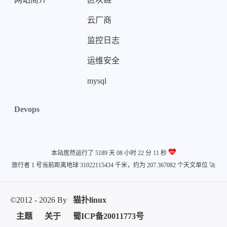
云厂商
微信
支付宝
监控日志
运维安全
mysql
Devops
本站居然运行了 5189 天
08 小时 22 分 11 秒
旅行者 1 号当前距离地球 31022115434 千米，约为 207.367082 个天文单位 🚀
©2012 - 2026 By
猫扑linux
主题
关于
蜀ICP备20011773号