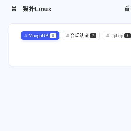
猫扑Linux
生活杂谈
网站简介
MongoDB
合规认证
hiphop
0
2
1
python脚本
区块链
AI1
chrome
模型
trae
0
1
1
云厂商
监控日志
yearning
Bitwarden
redhat
1
1
1
运维安全
mysql
DMZ
wireguard
书籍
1
2
6
freeipa
Alertmanager
grafana
0
1
1
efk
elk
中间件
ansibl
0
0
0
CKA
信息系统管理工程师
AC
1
1
运维安全
hodoop
h'o'do'o'p
11
1
0