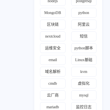
nodejs
postgresql
1
8
2
11
1
MongoDB
python
百家
python
iptables
jenkins
通知
0
1
1
8
8
4
间件
模型
ssr
gitlab
kvm
zabbix
区块链
阿里云
0
1
1
1
0
22
k
理论
ewomail
email
freeipa
开源
nextcloud
短信
19
3
1
24
0
ll
nginx
yearning
devops
opens s l
运维安全
python脚本
1
2
1
0
1
2
de
合规认证
grep
自建ca
cert
nexus
email
Linux基础
0
1
2
r'a'b'bi't'm'q
mindoc
Exporter
域名解析
kvm
0
2
1
3
0
o'op
wireguard
linux
阿里云
区块链
cmdb
虚拟化
1
1
1
1
1
1
s
htop
ACP
trae
面试
域名解析
云厂商
mysql
1
52
1
11
rafana
kubernetes
nightingale
运维安全
mariadb
监控日志