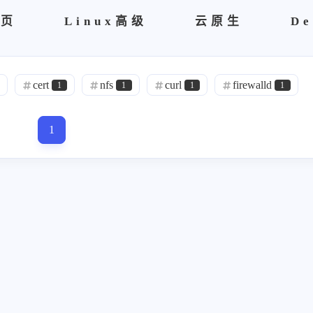
首页
Linux高级
云原生
De
cert
nfs
curl
firewalld
1
1
1
1
tr ae
netbox
诸子百家
理
1
0
1
1
1
opens s l
自建ca
Sublime
brew
0
0
1
区块链
spug
Nightingale
vsftp
0
0
0
2
node
Exporter
prometheus
zab
1
2
1
es
运维管理
面试
健身教练
1
9
1
1
P
rabbitmq
r'a'b'bi't'm'q
故障记录
1
1
0
15
hdoop
h'do'op
阿里云
kv'm
0
0
3
0