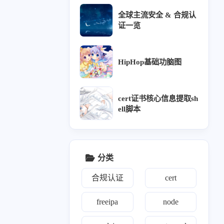
全球主流安全 & 合规认
vm
8
证一览
HipHop基础功脑图
wk
15
cert证书核心信息提取sh
ell脚本
分类
合规认证
cert
freeipa
node