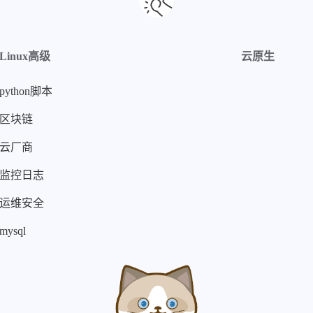
Linux高级
云原生
python脚本
区块链
云厂商
监控日志
运维安全
mysql
本站居然运行了 5186 天
22 小时 54 分 33 秒
旅行者 1 号当前距离地球 31018598841 千米，约为 207.343575 个天文单位 🚀