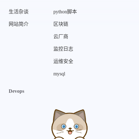
生活杂谈
python脚本
网站简介
区块链
云厂商
监控日志
运维安全
mysql
Devops
本站居然运行了 5188 天
17 小时 04 分 03 秒
旅行者 1 号当前距离地球 31021178925 千米，约为 207.360822 个天文单位 🚀