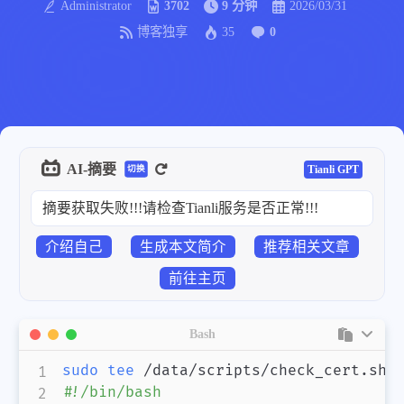
Administrator
3702
9 分钟
2026/03/31
博客独享
35
0
AI-摘要
Tianli GPT
切换
摘要获取失败!!!请检查Tianli服务是否正常!!!
介绍自己
生成本文简介
推荐相关文章
前往主页
Bash
sudo
tee
 /data/scripts/check_cert.sh 
#!/bin/bash
