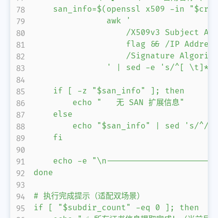
    san_info=$(openssl x509 -in "$crt"
               awk '

                   /X509v3 Subject Alt
                   flag && /IP Address
                   /Signature Algorith
               ' | sed -e 's/^[ \t]*//
    if [ -z "$san_info" ]; then

        echo "   无 SAN 扩展信息"

    else

        echo "$san_info" | sed 's/^/  
    fi

    echo -e "\n-----------------------
done

# 执行完成提示（适配双场景）

if [ "$subdir_count" -eq 0 ]; then
