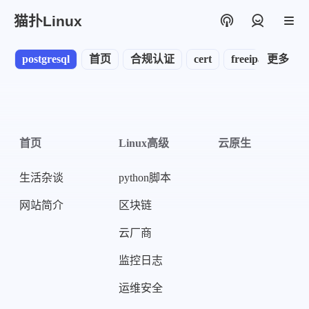
猫扑Linux
登录
postgresql
首页
合规认证
cert
freeipa
更多
node
首页
Linux高级
云原生
生活杂谈
python脚本
网站简介
区块链
云厂商
监控日志
运维安全