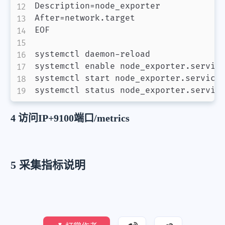
Description=node_exporter

After=network.target

EOF

systemctl daemon
-
reload

systemctl enable node_exporter.service
systemctl start node_exporter.service

4 访问IP+9100端口/metrics
5 采集指标说明