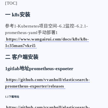
[TOC]
一 k8s安装
参考1-Kubernetes项目空间–6.2监控–6.2.1-
prometheus-yaml手动部署1
https://www.wangairui.com/docs/k8s/k8s-
1c35man7vkri5
二 客户端安装
1gitlab地址prometheus-expoeter
https://github.com/vvanholl/elasticsearch-
prometheus-exporter/releases
1.1下载地址
https://github.com/vvanholl/elasticsearch-