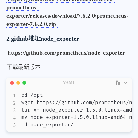
prometheus-
exporter/releases/download/7.6.2.0/prometheus-
exporter-7.6.2.0.zip
2 github地址node_exporter
https://github.com/prometheus/node_exporter
下载最新版本
YAML
cd /opt

wget https
:
//github.com/prometheus/no
tar xf node_exporter
-
1.5.0.linux
-
amd64
mv node_exporter
-
1.5.0.linux
-
amd64 nod