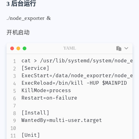
3 后台运行
./node_exporter &
开机启动
YAML
cat 
>
[
Service
]
ExecStart=/data/node_exporter/node_ex
ExecReload=/bin/kill 
-
HUP $MAINPID

KillMode=process

Restart=on
-
failure

微信
支付宝
[
Install
]
WantedBy=multi
-
user.target

[
Unit
]